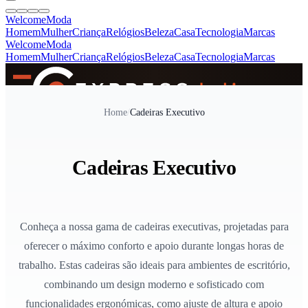
Welcome
Moda
Homem
Mulher
Criança
Relógios
Beleza
Casa
Tecnologia
Marcas
Welcome
Moda
Homem
Mulher
Criança
Relógios
Beleza
Casa
Tecnologia
Marcas
SINCE 2005
Home
/
Cadeiras Executivo
+
de 36.000 reviews
Cadeiras Executivo
Conheça a nossa gama de cadeiras executivas, projetadas para
oferecer o máximo conforto e apoio durante longas horas de
trabalho. Estas cadeiras são ideais para ambientes de escritório,
combinando um design moderno e sofisticado com
funcionalidades ergonómicas, como ajuste de altura e apoio