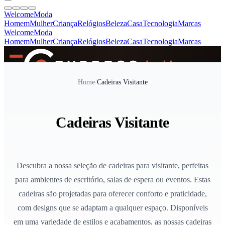
Welcome
Moda
Homem
Mulher
Criança
Relógios
Beleza
Casa
Tecnologia
Marcas
Welcome
Moda
Homem
Mulher
Criança
Relógios
Beleza
Casa
Tecnologia
Marcas
SINCE 2005
Home
/
Cadeiras Visitante
+
de 36.000 reviews
Cadeiras Visitante
Descubra a nossa seleção de cadeiras para visitante, perfeitas
para ambientes de escritório, salas de espera ou eventos. Estas
cadeiras são projetadas para oferecer conforto e praticidade,
com designs que se adaptam a qualquer espaço. Disponíveis
em uma variedade de estilos e acabamentos, as nossas cadeiras