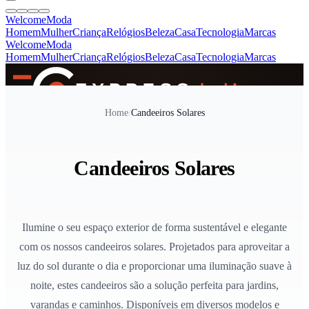
Welcome
Moda
Homem
Mulher
Criança
Relógios
Beleza
Casa
Tecnologia
Marcas
Welcome
Moda
Homem
Mulher
Criança
Relógios
Beleza
Casa
Tecnologia
Marcas
SINCE 2005
Home
/
Candeeiros Solares
+
de 36.000 reviews
Candeeiros Solares
Ilumine o seu espaço exterior de forma sustentável e elegante
com os nossos candeeiros solares. Projetados para aproveitar a
luz do sol durante o dia e proporcionar uma iluminação suave à
noite, estes candeeiros são a solução perfeita para jardins,
varandas e caminhos. Disponíveis em diversos modelos e