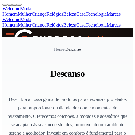
Welcome
Moda
Homem
Mulher
Criança
Relógios
Beleza
Casa
Tecnologia
Marcas
Welcome
Moda
Homem
Mulher
Criança
Relógios
Beleza
Casa
Tecnologia
Marcas
SINCE 2005
Home
/
Descanso
+
de 36.000 reviews
Descanso
Descubra a nossa gama de produtos para descanso, projetados
para proporcionar qualidade de sono e momentos de
relaxamento. Oferecemos colchões, almofadas e acessórios que
se adaptam às suas necessidades, promovendo um ambiente
sereno e acolhedor. Investir em conforto é fundamental para o