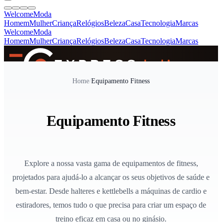
Welcome
Moda
Homem
Mulher
Criança
Relógios
Beleza
Casa
Tecnologia
Marcas
Welcome
Moda
Homem
Mulher
Criança
Relógios
Beleza
Casa
Tecnologia
Marcas
SINCE 2005
Home
/
Equipamento Fitness
+
de 36.000 reviews
Equipamento Fitness
Explore a nossa vasta gama de equipamentos de fitness,
projetados para ajudá-lo a alcançar os seus objetivos de saúde e
bem-estar. Desde halteres e kettlebells a máquinas de cardio e
estiradores, temos tudo o que precisa para criar um espaço de
treino eficaz em casa ou no ginásio.