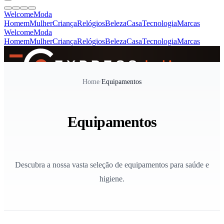
Welcome
Moda
Homem
Mulher
Criança
Relógios
Beleza
Casa
Tecnologia
Marcas
Welcome
Moda
Homem
Mulher
Criança
Relógios
Beleza
Casa
Tecnologia
Marcas
SINCE 2005
Home
/
Equipamentos
+
de 36.000 reviews
Equipamentos
Descubra a nossa vasta seleção de equipamentos para saúde e
higiene.