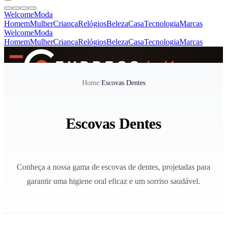
Welcome
Moda
Homem
Mulher
Criança
Relógios
Beleza
Casa
Tecnologia
Marcas
Welcome
Moda
Homem
Mulher
Criança
Relógios
Beleza
Casa
Tecnologia
Marcas
SINCE 2005
Home
/
Escovas Dentes
+
de 36.000 reviews
Escovas Dentes
Conheça a nossa gama de escovas de dentes, projetadas para
garantir uma higiene oral eficaz e um sorriso saudável.