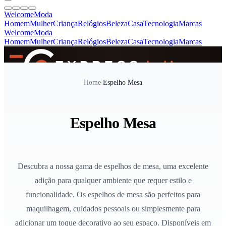
Welcome
Moda
Homem
Mulher
Criança
Relógios
Beleza
Casa
Tecnologia
Marcas
Welcome
Moda
Homem
Mulher
Criança
Relógios
Beleza
Casa
Tecnologia
Marcas
SINCE 2005
Home
/
Espelho Mesa
+
de 36.000 reviews
Espelho Mesa
Descubra a nossa gama de espelhos de mesa, uma excelente
adição para qualquer ambiente que requer estilo e
funcionalidade. Os espelhos de mesa são perfeitos para
maquilhagem, cuidados pessoais ou simplesmente para
adicionar um toque decorativo ao seu espaço. Disponíveis em