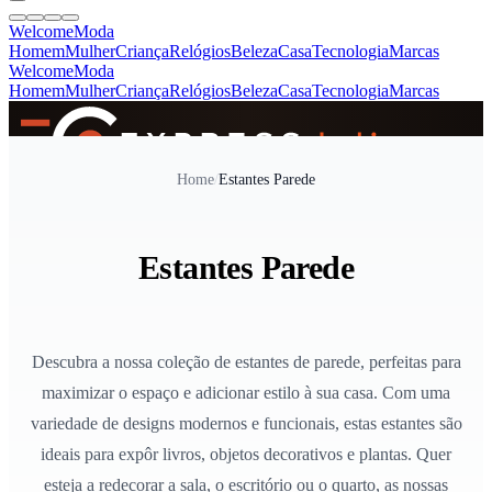
Welcome
Moda
Homem
Mulher
Criança
Relógios
Beleza
Casa
Tecnologia
Marcas
Welcome
Moda
Homem
Mulher
Criança
Relógios
Beleza
Casa
Tecnologia
Marcas
SINCE 2005
Home
/
Estantes Parede
+
de 36.000 reviews
Estantes Parede
Descubra a nossa coleção de estantes de parede, perfeitas para
maximizar o espaço e adicionar estilo à sua casa. Com uma
variedade de designs modernos e funcionais, estas estantes são
ideais para expôr livros, objetos decorativos e plantas. Quer
esteja a redecorar a sala, o escritório ou o quarto, as nossas