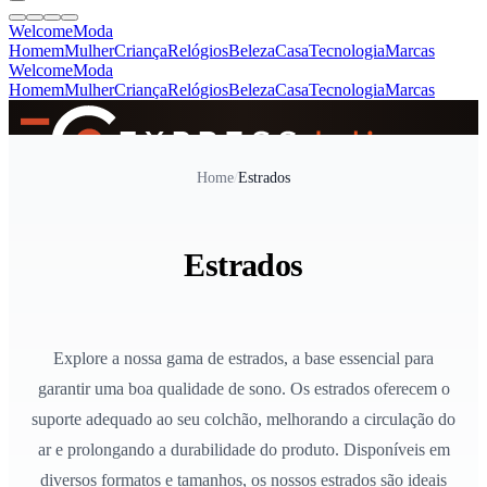
Welcome
Moda
Homem
Mulher
Criança
Relógios
Beleza
Casa
Tecnologia
Marcas
Welcome
Moda
Homem
Mulher
Criança
Relógios
Beleza
Casa
Tecnologia
Marcas
SINCE 2005
Home
/
Estrados
+
de 36.000 reviews
Estrados
Explore a nossa gama de estrados, a base essencial para
garantir uma boa qualidade de sono. Os estrados oferecem o
suporte adequado ao seu colchão, melhorando a circulação do
ar e prolongando a durabilidade do produto. Disponíveis em
diversos formatos e tamanhos, os nossos estrados são ideais