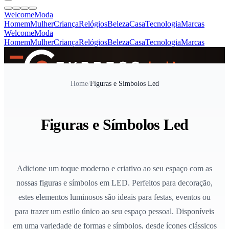
Welcome
Moda
Homem
Mulher
Criança
Relógios
Beleza
Casa
Tecnologia
Marcas
Welcome
Moda
Homem
Mulher
Criança
Relógios
Beleza
Casa
Tecnologia
Marcas
SINCE 2005
Home
/
Figuras e Símbolos Led
+
de 36.000 reviews
Figuras e Símbolos Led
Adicione um toque moderno e criativo ao seu espaço com as
nossas figuras e símbolos em LED. Perfeitos para decoração,
estes elementos luminosos são ideais para festas, eventos ou
para trazer um estilo único ao seu espaço pessoal. Disponíveis
em uma variedade de formas e símbolos, desde ícones clássicos