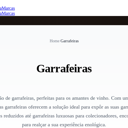
a
Marcas
a
Marcas
Home
/
Garrafeiras
Garrafeiras
o de garrafeiras, perfeitas para os amantes de vinho. Com um
as garrafeiras oferecem a solução ideal para expôr as suas ga
 reduzidos até garrafeiras luxuosas para colecionadores, enco
para realçar a sua experiência enológica.