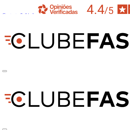
Contacto & Ajuda
pt