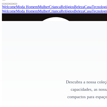
Welcome
Moda Homem
Mulher
Criança
Relógios
Beleza
Casa
Tecnologi
Welcome
Moda Homem
Mulher
Criança
Relógios
Beleza
Casa
Tecnologi
SINCE 2005
+
de 36.000 reviews
Descubra a nossa coleçã
capacidades, as noss
compactos para espaços