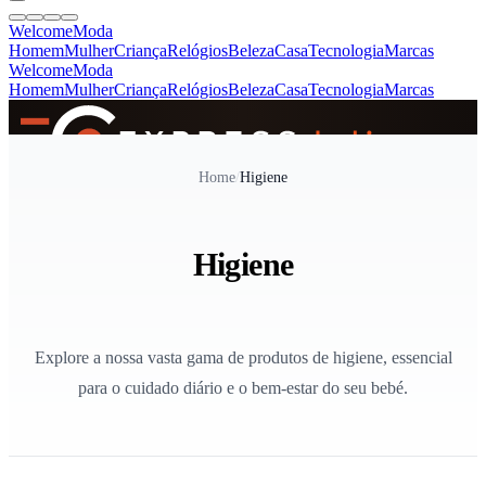
Welcome
Moda
Homem
Mulher
Criança
Relógios
Beleza
Casa
Tecnologia
Marcas
Welcome
Moda
Homem
Mulher
Criança
Relógios
Beleza
Casa
Tecnologia
Marcas
SINCE 2005
Home
/
Higiene
+
de 36.000 reviews
Higiene
Explore a nossa vasta gama de produtos de higiene, essencial
para o cuidado diário e o bem-estar do seu bebé.