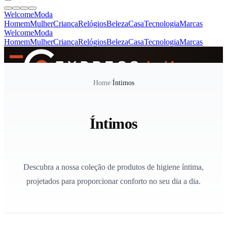
Welcome
Moda
Homem
Mulher
Criança
Relógios
Beleza
Casa
Tecnologia
Marcas
Welcome
Moda
Homem
Mulher
Criança
Relógios
Beleza
Casa
Tecnologia
Marcas
SINCE 2005
Home
/
Íntimos
+
de 36.000 reviews
Íntimos
Descubra a nossa coleção de produtos de higiene íntima,
projetados para proporcionar conforto no seu dia a dia.