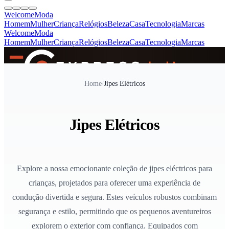
Welcome
Moda
Homem
Mulher
Criança
Relógios
Beleza
Casa
Tecnologia
Marcas
Welcome
Moda
Homem
Mulher
Criança
Relógios
Beleza
Casa
Tecnologia
Marcas
SINCE 2005
Home
/
Jipes Elétricos
+
de 36.000 reviews
Jipes Elétricos
Explore a nossa emocionante coleção de jipes eléctricos para
crianças, projetados para oferecer uma experiência de
condução divertida e segura. Estes veículos robustos combinam
segurança e estilo, permitindo que os pequenos aventureiros
explorem o exterior com confiança. Equipados com