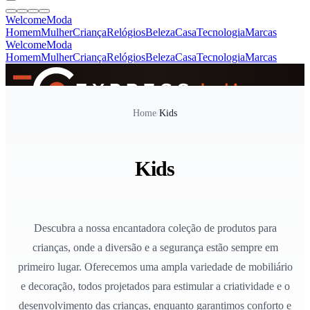
Welcome
Moda
Homem
Mulher
Criança
Relógios
Beleza
Casa
Tecnologia
Marcas
Welcome
Moda
Homem
Mulher
Criança
Relógios
Beleza
Casa
Tecnologia
Marcas
SINCE 2005
Home
/
Kids
+
de 36.000 reviews
Kids
Descubra a nossa encantadora coleção de produtos para
crianças, onde a diversão e a segurança estão sempre em
primeiro lugar. Oferecemos uma ampla variedade de mobiliário
e decoração, todos projetados para estimular a criatividade e o
desenvolvimento das crianças, enquanto garantimos conforto e