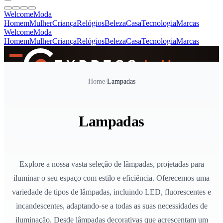
Welcome
Moda
Homem
Mulher
Criança
Relógios
Beleza
Casa
Tecnologia
Marcas
Welcome
Moda
Homem
Mulher
Criança
Relógios
Beleza
Casa
Tecnologia
Marcas
SINCE 2005
Home
/
Lampadas
+
de 36.000 reviews
Lampadas
Explore a nossa vasta seleção de lâmpadas, projetadas para
iluminar o seu espaço com estilo e eficiência. Oferecemos uma
variedade de tipos de lâmpadas, incluindo LED, fluorescentes e
incandescentes, adaptando-se a todas as suas necessidades de
iluminação. Desde lâmpadas decorativas que acrescentam um