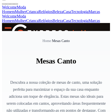
Welcome
Moda
Homem
Mulher
Criança
Relógios
Beleza
Casa
Tecnologia
Marcas
Welcome
Moda
Homem
Mulher
Criança
Relógios
Beleza
Casa
Tecnologia
Marcas
SINCE 2005
Home
/
Mesas Canto
+
de 36.000 reviews
Mesas Canto
Descubra a nossa coleção de mesas de canto, uma solução
perfeita para maximizar o espaço da sua casa enquanto
adiciona um toque de elegância. Estas mesas são ideais para
serem colocadas em cantos, aproveitando áreas frequentemente
não utilizadas e transformando-as em pontos de destaque. Com