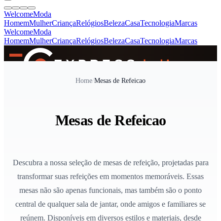
Welcome
Moda
Homem
Mulher
Criança
Relógios
Beleza
Casa
Tecnologia
Marcas
Welcome
Moda
Homem
Mulher
Criança
Relógios
Beleza
Casa
Tecnologia
Marcas
SINCE 2005
Home
/
Mesas de Refeicao
+
de 36.000 reviews
Mesas de Refeicao
Descubra a nossa seleção de mesas de refeição, projetadas para
transformar suas refeições em momentos memoráveis. Essas
mesas não são apenas funcionais, mas também são o ponto
central de qualquer sala de jantar, onde amigos e familiares se
reúnem. Disponíveis em diversos estilos e materiais, desde