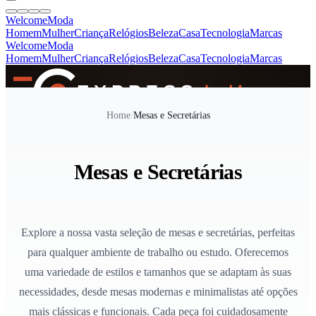
Welcome
Moda
Homem
Mulher
Criança
Relógios
Beleza
Casa
Tecnologia
Marcas
Welcome
Moda
Homem
Mulher
Criança
Relógios
Beleza
Casa
Tecnologia
Marcas
SINCE 2005
Home
/
Mesas e Secretárias
+
de 36.000 reviews
Mesas e Secretárias
Explore a nossa vasta seleção de mesas e secretárias, perfeitas
para qualquer ambiente de trabalho ou estudo. Oferecemos
uma variedade de estilos e tamanhos que se adaptam às suas
necessidades, desde mesas modernas e minimalistas até opções
mais clássicas e funcionais. Cada peça foi cuidadosamente