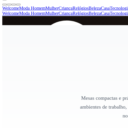
Welcome
Moda Homem
Mulher
Criança
Relógios
Beleza
Casa
Tecnologi
Welcome
Moda Homem
Mulher
Criança
Relógios
Beleza
Casa
Tecnologi
SINCE 2005
+
de 36.000 reviews
Mesas compactas e prát
ambientes de trabalho,
no