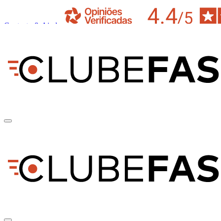
Contacto & Ajuda
pt