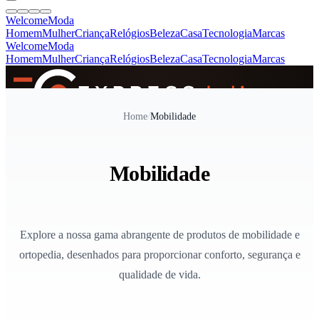
Welcome
Moda
Homem
Mulher
Criança
Relógios
Beleza
Casa
Tecnologia
Marcas
Welcome
Moda
Homem
Mulher
Criança
Relógios
Beleza
Casa
Tecnologia
Marcas
SINCE 2005
Home
/
Mobilidade
+
de 36.000 reviews
Mobilidade
Explore a nossa gama abrangente de produtos de mobilidade e
ortopedia, desenhados para proporcionar conforto, segurança e
qualidade de vida.