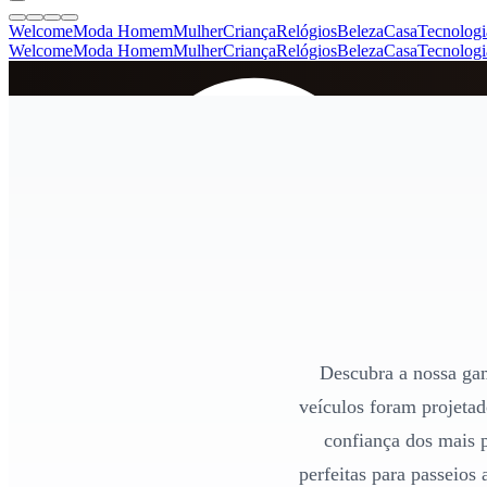
Welcome
Moda Homem
Mulher
Criança
Relógios
Beleza
Casa
Tecnologi
Welcome
Moda Homem
Mulher
Criança
Relógios
Beleza
Casa
Tecnologi
SINCE 2005
+
de 36.000 reviews
Descubra a nossa gam
veículos foram projeta
confiança dos mais p
perfeitas para passeios