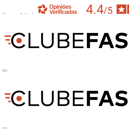
Contacto & Ajuda
pt