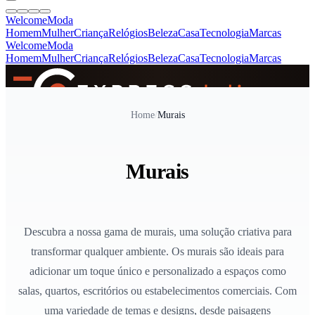
Welcome
Moda
Homem
Mulher
Criança
Relógios
Beleza
Casa
Tecnologia
Marcas
Welcome
Moda
Homem
Mulher
Criança
Relógios
Beleza
Casa
Tecnologia
Marcas
SINCE 2005
Home
/
Murais
+
de 36.000 reviews
Murais
Descubra a nossa gama de murais, uma solução criativa para
transformar qualquer ambiente. Os murais são ideais para
adicionar um toque único e personalizado a espaços como
salas, quartos, escritórios ou estabelecimentos comerciais. Com
uma variedade de temas e designs, desde paisagens