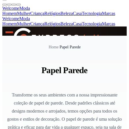
Welcome
Moda
Homem
Mulher
Criança
Relógios
Beleza
Casa
Tecnologia
Marcas
Welcome
Moda
Homem
Mulher
Criança
Relógios
Beleza
Casa
Tecnologia
Marcas
SINCE 2005
Home
/
Papel Parede
+
de 36.000 reviews
Papel Parede
Transforme os seus ambientes com a nossa impressionante
coleção de papel de parede. Desde padrões clássicos até
designs modernos e arrojados, temos opções para todos os
gostos e estilos de decoração. O papel de parede é uma solução
prática e eficaz para dar vida a qualquer espaço, seja na sala de