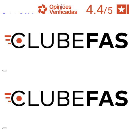
Contacto & Ajuda
pt