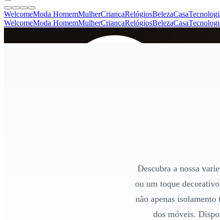
Welcome
Moda Homem
Mulher
Criança
Relógios
Beleza
Casa
Tecnologi
Welcome
Moda Homem
Mulher
Criança
Relógios
Beleza
Casa
Tecnologi
SINCE 2005
+
de 36.000 reviews
Descubra a nossa varie
ou um toque decorativo à
não apenas isolamento 
dos móveis. Dispon