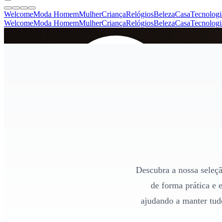
Welcome
Moda Homem
Mulher
Criança
Relógios
Beleza
Casa
Tecnologi
Welcome
Moda Homem
Mulher
Criança
Relógios
Beleza
Casa
Tecnologi
SINCE 2005
+
de 36.000 reviews
Descubra a nossa seleçã
de forma prática e 
ajudando a manter tud