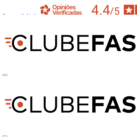
Contacto & Ajuda
pt