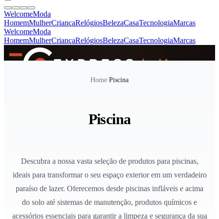
Welcome
Moda
Homem
Mulher
Criança
Relógios
Beleza
Casa
Tecnologia
Marcas
Welcome
Moda
Homem
Mulher
Criança
Relógios
Beleza
Casa
Tecnologia
Marcas
SINCE 2005
Home
/
Piscina
+
de 36.000 reviews
Piscina
Descubra a nossa vasta seleção de produtos para piscinas,
ideais para transformar o seu espaço exterior em um verdadeiro
paraíso de lazer. Oferecemos desde piscinas infláveis e acima
do solo até sistemas de manutenção, produtos químicos e
acessórios essenciais para garantir a limpeza e segurança da sua