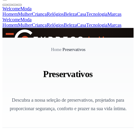
Welcome
Moda
Homem
Mulher
Criança
Relógios
Beleza
Casa
Tecnologia
Marcas
Welcome
Moda
Homem
Mulher
Criança
Relógios
Beleza
Casa
Tecnologia
Marcas
SINCE 2005
Home
/
Preservativos
+
de 36.000 reviews
Preservativos
Descubra a nossa seleção de preservativos, projetados para
proporcionar segurança, conforto e prazer na sua vida íntima.