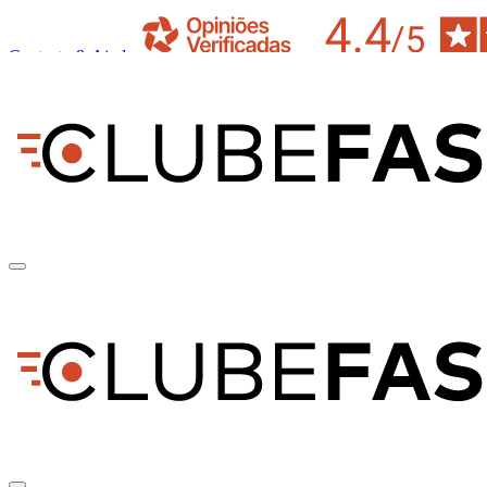
Contacto & Ajuda
pt