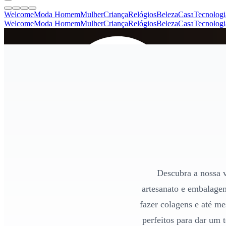
Welcome
Moda Homem
Mulher
Criança
Relógios
Beleza
Casa
Tecnologi
Welcome
Moda Homem
Mulher
Criança
Relógios
Beleza
Casa
Tecnologi
SINCE 2005
+
de 36.000 reviews
Descubra a nossa v
artesanato e embalagem
fazer colagens e até m
perfeitos para dar um 