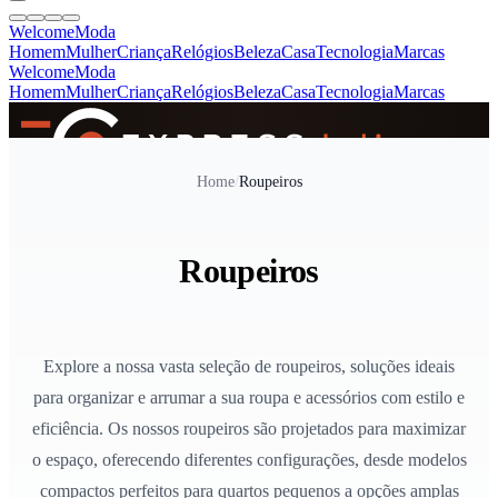
Welcome
Moda
Homem
Mulher
Criança
Relógios
Beleza
Casa
Tecnologia
Marcas
Welcome
Moda
Homem
Mulher
Criança
Relógios
Beleza
Casa
Tecnologia
Marcas
SINCE 2005
Home
/
Roupeiros
+
de 36.000 reviews
Roupeiros
Explore a nossa vasta seleção de roupeiros, soluções ideais
para organizar e arrumar a sua roupa e acessórios com estilo e
eficiência. Os nossos roupeiros são projetados para maximizar
o espaço, oferecendo diferentes configurações, desde modelos
compactos perfeitos para quartos pequenos a opções amplas