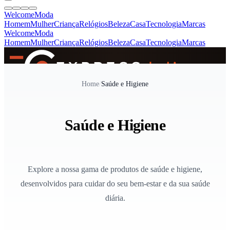
Welcome
Moda
Homem
Mulher
Criança
Relógios
Beleza
Casa
Tecnologia
Marcas
Welcome
Moda
Homem
Mulher
Criança
Relógios
Beleza
Casa
Tecnologia
Marcas
SINCE 2005
Home
/
Saúde e Higiene
+
de 36.000 reviews
Saúde e Higiene
Explore a nossa gama de produtos de saúde e higiene,
desenvolvidos para cuidar do seu bem-estar e da sua saúde
diária.