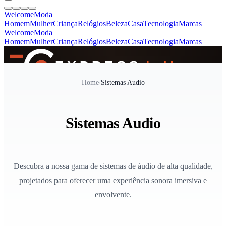
Welcome
Moda
Homem
Mulher
Criança
Relógios
Beleza
Casa
Tecnologia
Marcas
Welcome
Moda
Homem
Mulher
Criança
Relógios
Beleza
Casa
Tecnologia
Marcas
SINCE 2005
Home
/
Sistemas Audio
+
de 36.000 reviews
Sistemas Audio
Descubra a nossa gama de sistemas de áudio de alta qualidade,
projetados para oferecer uma experiência sonora imersiva e
envolvente.