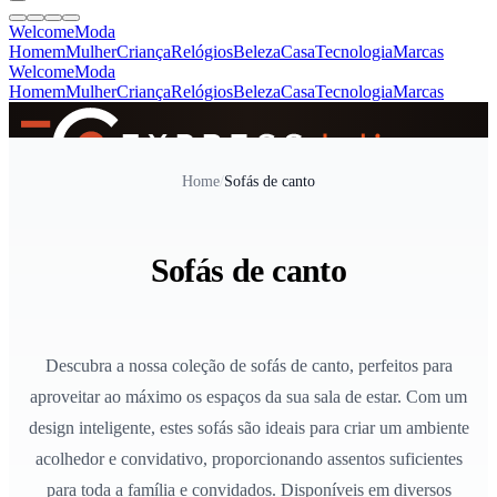
Welcome
Moda
Homem
Mulher
Criança
Relógios
Beleza
Casa
Tecnologia
Marcas
Welcome
Moda
Homem
Mulher
Criança
Relógios
Beleza
Casa
Tecnologia
Marcas
SINCE 2005
Home
/
Sofás de canto
+
de 36.000 reviews
Sofás de canto
Descubra a nossa coleção de sofás de canto, perfeitos para
aproveitar ao máximo os espaços da sua sala de estar. Com um
design inteligente, estes sofás são ideais para criar um ambiente
acolhedor e convidativo, proporcionando assentos suficientes
para toda a família e convidados. Disponíveis em diversos