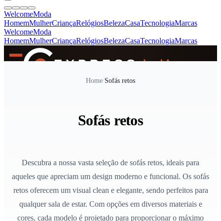
Welcome
Moda
Homem
Mulher
Criança
Relógios
Beleza
Casa
Tecnologia
Marcas
Welcome
Moda
Homem
Mulher
Criança
Relógios
Beleza
Casa
Tecnologia
Marcas
SINCE 2005
Home
/
Sofás retos
+
de 36.000 reviews
Sofás retos
Descubra a nossa vasta seleção de sofás retos, ideais para
aqueles que apreciam um design moderno e funcional. Os sofás
retos oferecem um visual clean e elegante, sendo perfeitos para
qualquer sala de estar. Com opções em diversos materiais e
cores, cada modelo é projetado para proporcionar o máximo