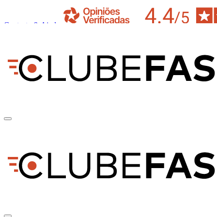
Contacto & Ajuda
pt