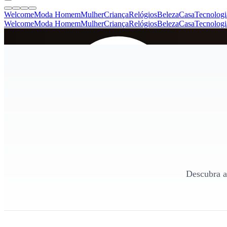
Welcome
Moda Homem
Mulher
Criança
Relógios
Beleza
Casa
Tecnologi
Welcome
Moda Homem
Mulher
Criança
Relógios
Beleza
Casa
Tecnologi
SINCE 2005
+
de 36.000 reviews
Descubra a 