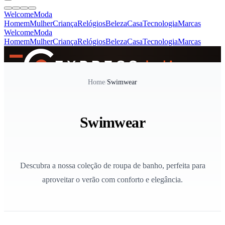
Welcome
Moda
Homem
Mulher
Criança
Relógios
Beleza
Casa
Tecnologia
Marcas
Welcome
Moda
Homem
Mulher
Criança
Relógios
Beleza
Casa
Tecnologia
Marcas
SINCE 2005
Home
/
Swimwear
+
de 36.000 reviews
Swimwear
Descubra a nossa coleção de roupa de banho, perfeita para
aproveitar o verão com conforto e elegância.