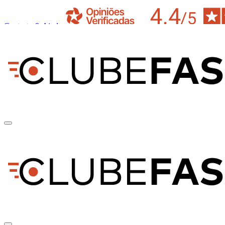
Contacto & Ajuda
pt