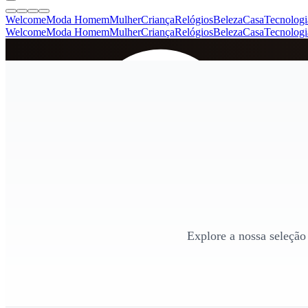
Welcome
Moda Homem
Mulher
Criança
Relógios
Beleza
Casa
Tecnologi
Welcome
Moda Homem
Mulher
Criança
Relógios
Beleza
Casa
Tecnologi
SINCE 2005
+
de 36.000 reviews
Explore a nossa seleção