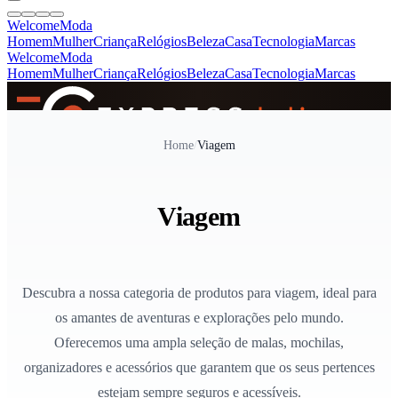
Welcome
Moda
Homem
Mulher
Criança
Relógios
Beleza
Casa
Tecnologia
Marcas
Welcome
Moda
Homem
Mulher
Criança
Relógios
Beleza
Casa
Tecnologia
Marcas
SINCE 2005
Home
/
Viagem
+
de 36.000 reviews
Viagem
Descubra a nossa categoria de produtos para viagem, ideal para
os amantes de aventuras e explorações pelo mundo.
Oferecemos uma ampla seleção de malas, mochilas,
organizadores e acessórios que garantem que os seus pertences
estejam sempre seguros e acessíveis.