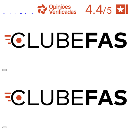
Contacto & Ajuda
pt