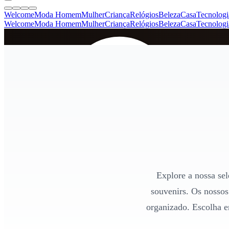
Welcome
Moda Homem
Mulher
Criança
Relógios
Beleza
Casa
Tecnologi
Welcome
Moda Homem
Mulher
Criança
Relógios
Beleza
Casa
Tecnologi
SINCE 2005
+
de 36.000 reviews
Explore a nossa sel
souvenirs. Os nossos
organizado. Escolha e