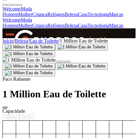
Welcome
Moda
Homem
Mulher
Criança
Relógios
Beleza
Casa
Tecnologia
Marcas
Welcome
Moda
Homem
Mulher
Criança
Relógios
Beleza
Casa
Tecnologia
Marcas
SINCE 2005
Início
/
Beleza
/
Eau de Toilette
/
1 Million Eau de Toilette
+
de 36.000 reviews
Paco Rabanne
1 Million Eau de Toilette
Capacidade
100 ml
50 ml