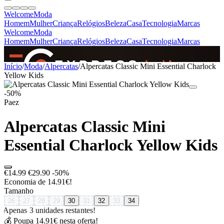
Welcome
Moda
Homem
Mulher
Criança
Relógios
Beleza
Casa
Tecnologia
Marcas
Welcome
Moda
Homem
Mulher
Criança
Relógios
Beleza
Casa
Tecnologia
Marcas
SINCE 2005
Início
/
Moda
/
Alpercatas
/
Alpercatas Classic Mini Essential Charlock
Yellow Kids
-50%
+
de 36.000 reviews
Paez
Alpercatas Classic Mini
Essential Charlock Yellow Kids
€14.99
€29.90
-50%
Economia de 14.91€!
Tamanho
26
27
28
29
30
31
32
33
34
Apenas 3 unidades restantes!
💰 Poupa 14.91€ nesta oferta!