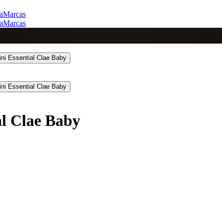
a
Marcas
a
Marcas
al Clae Baby