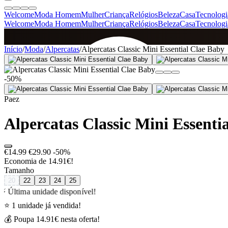
Welcome
Moda Homem
Mulher
Criança
Relógios
Beleza
Casa
Tecnologi
Welcome
Moda Homem
Mulher
Criança
Relógios
Beleza
Casa
Tecnologi
SINCE 2005
Início
/
Moda
/
Alpercatas
/
Alpercatas Classic Mini Essential Clae Baby
-50%
+
de 36.000 reviews
Paez
Alpercatas Classic Mini Essenti
€14.99
€29.90
-50%
Economia de 14.91€!
Tamanho
20
22
23
24
25
⚡ Última unidade disponível!
⭐ 1 unidade já vendida!
💰 Poupa 14.91€ nesta oferta!