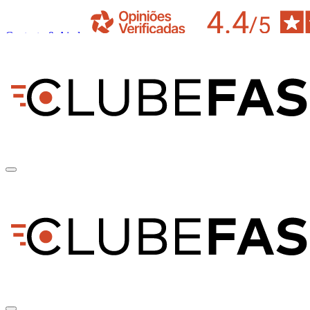
Contacto & Ajuda
pt