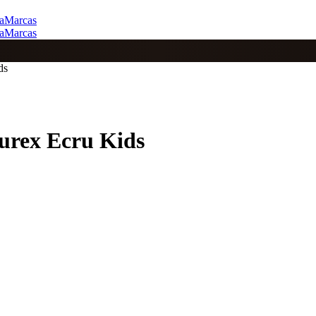
a
Marcas
a
Marcas
ds
Lurex Ecru Kids