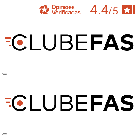
Contacto & Ajuda
pt