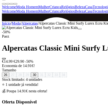
Welcome
Moda Homem
Mulher
Criança
Relógios
Beleza
Casa
Tecnologi
Welcome
Moda Homem
Mulher
Criança
Relógios
Beleza
Casa
Tecnologi
SINCE 2005
Início
/
Moda
/
Alpercatas
/
Alpercatas Classic Mini Surfy Lurex Ecru Ki
-50%
Paez
+
de 36.000 reviews
Alpercatas Classic Mini Surfy 
€14.99
€29.90
-50%
Economia de 14.91€!
Tamanho
26
27
28
29
30
31
32
33
34
Stock limitado: 4 unidades
⭐ 1 unidade já vendida!
💰 Poupa 14.91€ nesta oferta!
Oferta Disponível