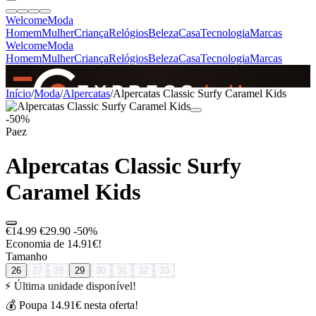
Welcome
Moda
Homem
Mulher
Criança
Relógios
Beleza
Casa
Tecnologia
Marcas
Welcome
Moda
Homem
Mulher
Criança
Relógios
Beleza
Casa
Tecnologia
Marcas
SINCE 2005
Início
/
Moda
/
Alpercatas
/
Alpercatas Classic Surfy Caramel Kids
-50%
Paez
+
de 36.000 reviews
Alpercatas Classic Surfy
Caramel Kids
€14.99
€29.90
-50%
Economia de 14.91€!
Tamanho
26
27
28
29
30
31
32
33
⚡ Última unidade disponível!
💰 Poupa 14.91€ nesta oferta!