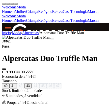
Welcome
Moda
Homem
Mulher
Criança
Relógios
Beleza
Casa
Tecnologia
Marcas
Welcome
Moda
Homem
Mulher
Criança
Relógios
Beleza
Casa
Tecnologia
Marcas
SINCE 2005
Início
/
Moda
/
Alpercatas
/
Alpercatas Duo Truffle Man
-55%
Paez
+
de 36.000 reviews
Alpercatas Duo Truffle Man
€19.99
€44.90
-55%
Economia de 24.91€!
Tamanho
40
41
42
43
44
45
46
47
Stock limitado: 4 unidades
⭐ 6 unidades já vendidas!
💰 Poupa 24.91€ nesta oferta!