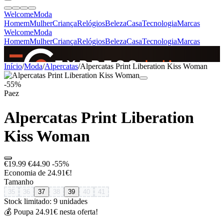
Welcome
Moda
Homem
Mulher
Criança
Relógios
Beleza
Casa
Tecnologia
Marcas
Welcome
Moda
Homem
Mulher
Criança
Relógios
Beleza
Casa
Tecnologia
Marcas
SINCE 2005
Início
/
Moda
/
Alpercatas
/
Alpercatas Print Liberation Kiss Woman
-55%
Paez
+
de 36.000 reviews
Alpercatas Print Liberation
Kiss Woman
€19.99
€44.90
-55%
Economia de 24.91€!
Tamanho
35
36
37
38
39
40
41
Stock limitado: 9 unidades
💰 Poupa 24.91€ nesta oferta!