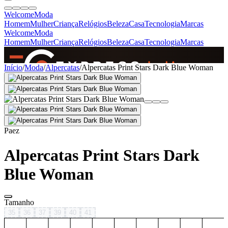
Welcome
Moda
Homem
Mulher
Criança
Relógios
Beleza
Casa
Tecnologia
Marcas
Welcome
Moda
Homem
Mulher
Criança
Relógios
Beleza
Casa
Tecnologia
Marcas
SINCE 2005
Início
/
Moda
/
Alpercatas
/
Alpercatas Print Stars Dark Blue Woman
+
de 36.000 reviews
Paez
Alpercatas Print Stars Dark
Blue Woman
Tamanho
35
36
37
39
40
41