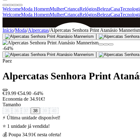
Welcome
Moda Homem
Mulher
Criança
Relógios
Beleza
Casa
Tecnologi
Welcome
Moda Homem
Mulher
Criança
Relógios
Beleza
Casa
Tecnologi
SINCE 2005
Início
/
Moda
/
Alpercatas
/
Alpercatas Senhora Print Atanásio Manneris
-64%
+
de 36.000 reviews
Paez
Alpercatas Senhora Print Atan
€19.99
€54.90
-64%
Economia de 34.91€!
Tamanho
35
36
37
38
39
40
⚡ Última unidade disponível!
⭐ 1 unidade já vendida!
💰 Poupa 34.91€ nesta oferta!