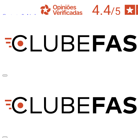
Contacto & Ajuda
pt