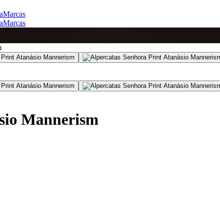
a
Marcas
a
Marcas
m
ásio Mannerism