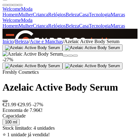
Welcome
Moda
Homem
Mulher
Criança
Relógios
Beleza
Casa
Tecnologia
Marcas
Welcome
Moda
Homem
Mulher
Criança
Relógios
Beleza
Casa
Tecnologia
Marcas
SINCE 2005
Início
/
Beleza
/
Acne e Manchas
/
Azelaic Active Body Serum
-27%
+
de 36.000 reviews
Freshly Cosmetics
Azelaic Active Body Serum
€21.99
€29.95
-27%
Economia de 7.96€!
Capacidade
100 ml
Stock limitado: 4 unidades
⭐ 1 unidade já vendida!